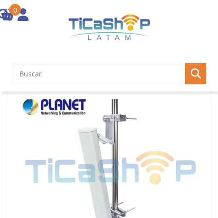
0
Inicio
/
Wireless LAN
/ 2×2 MIMO 5GHz 17dBi Sector Antenna (Dual-
Polarity, 90 degrees, N-type female connector x 2)