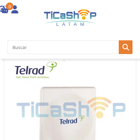
0
Inicio
/
BreezAir
/ BreezeAir 8000 ET 5.x GHz 30Mbps radio,
10/100Base-T, integrated 23 dBi dual polarization antenna