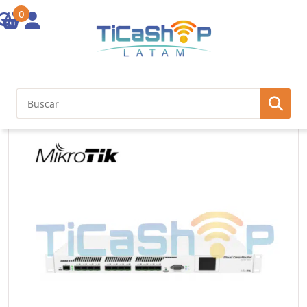
0
Inicio
/
Otras Soluciones
/ CCR1016-12S-1S+. MIKROTIK req-Cables-
C13 12-SFP 1-SFP+10G 2-220VAC mSD USB RS232-DB9 L6