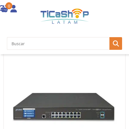
0
Inicio
/
Otras Soluciones
/ PL-L2+/L4 16-Port 10/100/1000T + 4-port
100/1000X SFP + 2-Port 10G SFP+ Managed Switch