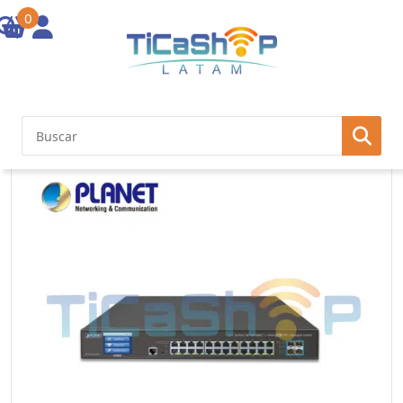
0
Inicio
/
Redes
/
Switch LAN
/ L3 24-Port 10/100/1000T + 4-Port 10G
SFP+ Managed Switch with Color LCD Touch Screen, Hardware Layer