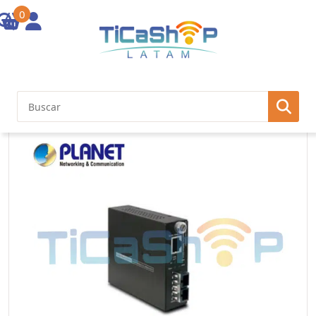
0
Inicio
/
Conversores de medio
/ PL-10/100/1000Base-T to 1000Base-
SX Smart Gigabit Converter