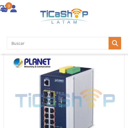
0
Inicio
/
Redes
/
Switch Industrial
/ PL-IP30 Industrial L2+/L4 8-Port
1000T 802.3at PoE+ 4-port 100/1000X