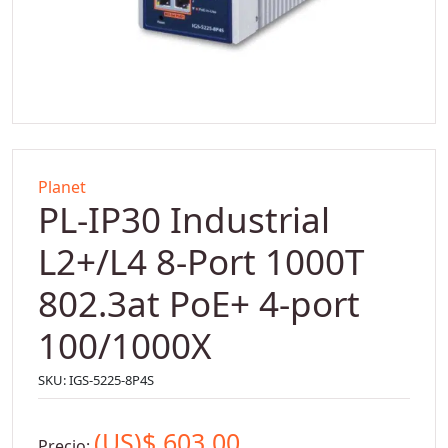
Planet
PL-IP30 Industrial
L2+/L4 8-Port 1000T
802.3at PoE+ 4-port
100/1000X
SKU:
IGS-5225-8P4S
(US)$
603,00
Precio: