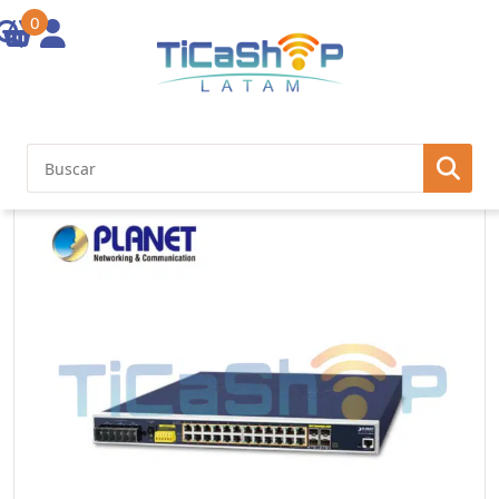
0
Inicio
/
Redes
/
Switch Industrial
/ IP30 19″ Rack Mountable Industrial
L3 Managed PoE Switch, 24-Port 10/100/1000T 802.3at PoE with 4 sh