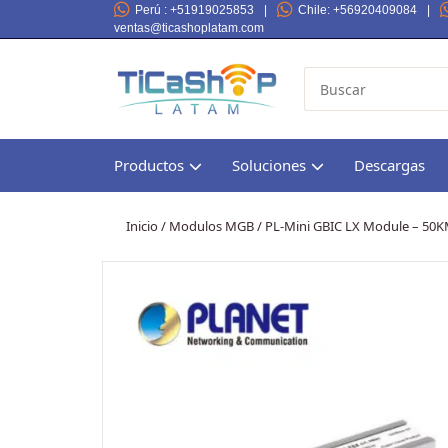
Perú
: +51919025853
|
Chile
: +56920409084
|
ventas@ticashoplatam.com
Productos
Soluciones
Descargas
Inicio
/
Modulos MGB
/ PL-Mini GBIC LX Module – 50