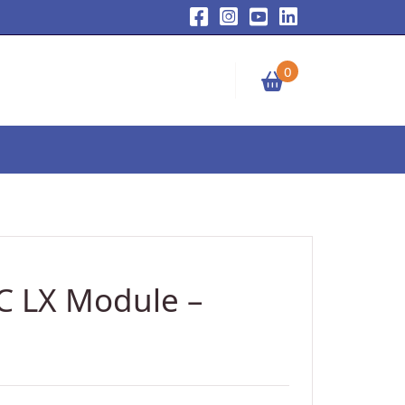
0
C LX Module –