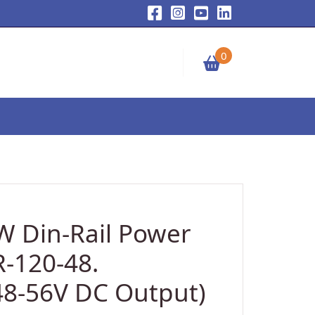
0
W Din-Rail Power
-120-48.
48-56V DC Output)