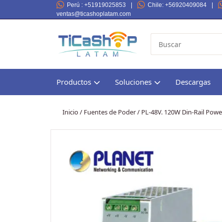
Perú
: +51919025853
|
Chile
: +56920409084
|
ventas@ticashoplatam.com
Productos
Soluciones
Descargas
Inicio
/
Fuentes de Poder
/ PL-48V. 120W Din-Rail Powe