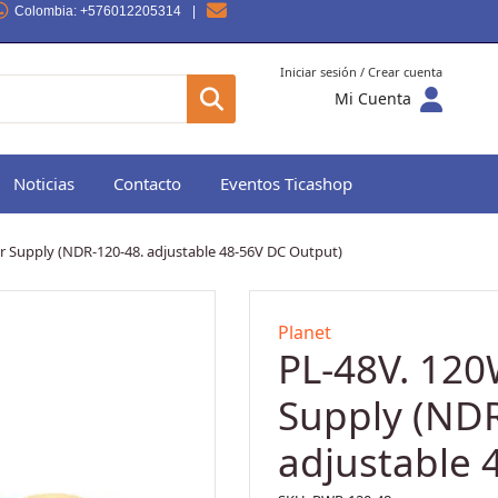
Colombia
: +576012205314
|
Iniciar sesión / Crear cuenta
Mi Cuenta
Noticias
Contacto
Eventos Ticashop
r Supply (NDR-120-48. adjustable 48-56V DC Output)
Planet
PL-48V. 120
Supply (NDR
adjustable 