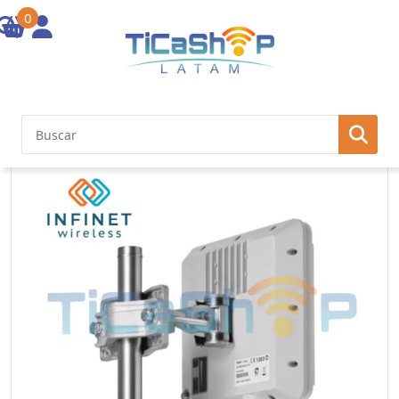
0
Inicio
/
Otras Soluciones
/ INF-20 Mbps Point-to-Point. Integrated 19
dBi dual-polarity ant. 1xFast Eth. 300 mW Tx pwr