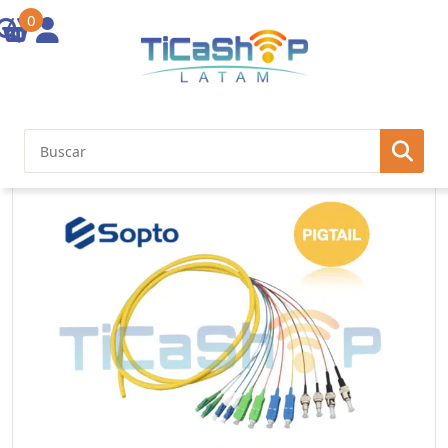
0
Inicio
/
Pigtail mono modo
/ Pigtail Simplex ST/UPC G.652D 0.9mm
1M length LSZH SPP-ST-U-1D-09-1H