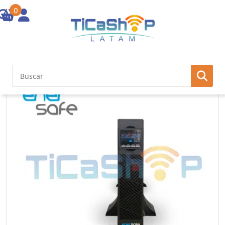
0
Inicio
/
Otras Soluciones
/ UPS ESOL RTH-C 2KVA