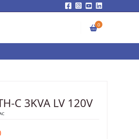
0
TH-C 3KVA LV 120V
AC
0