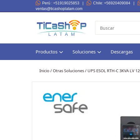
Perú
: +51919025853
|
Chile
: +56920409084
|
ventas@ticashoplatam.com
Productos
Soluciones
Descargas
Inicio
/
Otras Soluciones
/ UPS ESOL RTH-C 3KVA LV 1