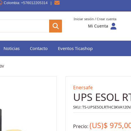
Colombia
: +576012205314
|
Iniciar sesión / Crear cuenta
Mi Cuenta
Noticias
Contacto
Eventos Ticashop
20V
Enersafe
UPS ESOL R
SKU:
TS-UPSESOLRTHC3KVA120V
(US)$
975,0
Precio: