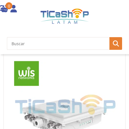
0
Inicio
/
Telecomunicaciones
/
Estación base
/ WIS-2.4&5GHz Dual-
band concurrent .2*2 MIMO. 1167Mbps(300+867). 500mw. 1*1000M
Gb Eth