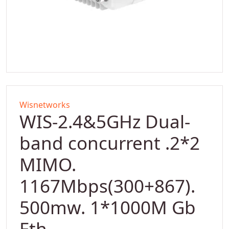
Wisnetworks
WIS-2.4&5GHz Dual-
band concurrent .2*2
MIMO.
1167Mbps(300+867).
500mw. 1*1000M Gb
Eth