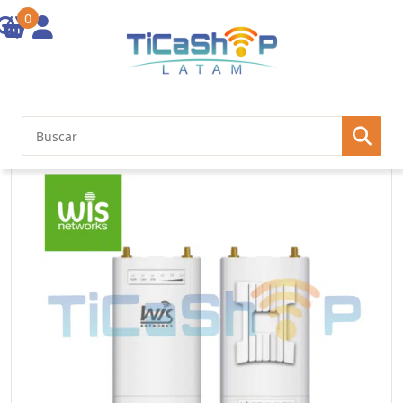
0
Inicio
/
Otras Soluciones
/ WIS-5GHz.2*2 MIMO. Weatherproof ABS
Plastic. 500mw. WiD TDMA. Two RP-SMA connectors 1*1000M Gb Eth