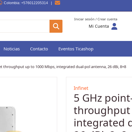
Colombia
: +576012205314
|
Iniciar sesión / Crear cuenta
Mi Cuenta
Noticias
Contacto
Eventos Ticashop
net throughput up to 1000 Mbps, integrated dual-pol antenna, 26 dBi, 8×8
Infinet
5 GHz point-
throughput
integrated 