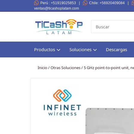
Perú
: +51919025853
|
Chile
: +56920409084
|
ventas@ticashoplatam.com
Productos
Soluciones
Descargas
Inicio
/
Otras Soluciones
/ 5 GHz point-to-point unit, 