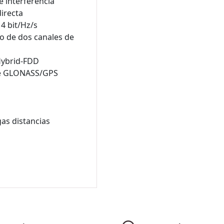
e interferencia
directa
4 bit/Hz/s
uso de dos canales de
Hybrid-FDD
 de GLONASS/GPS
as distancias