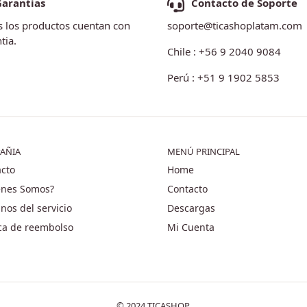
Garantias
Contacto de Soporte
 los productos cuentan con
soporte@ticashoplatam.com
tia.
Chile : +56 9 2040 9084
Perú : +51 9 1902 5853
AÑIA
MENÚ PRINCIPAL
cto
Home
énes Somos?
Contacto
nos del servicio
Descargas
ica de reembolso
Mi Cuenta
© 2024 TICASHOP