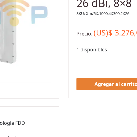
26 dBi, 8×8
SKU:
Xm/5X.1000.4X300.2X26
(US)$
3.276
Precio:
1 disponibles
Agregar al carrit
ología FDD