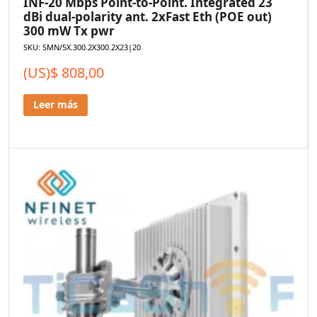
INF-20 Mbps Point-to-Point. Integrated 23
dBi dual-polarity ant. 2xFast Eth (POE out)
300 mW Tx pwr
SKU: SMN/5X.300.2X300.2X23|20
(US)$
808,00
Leer más