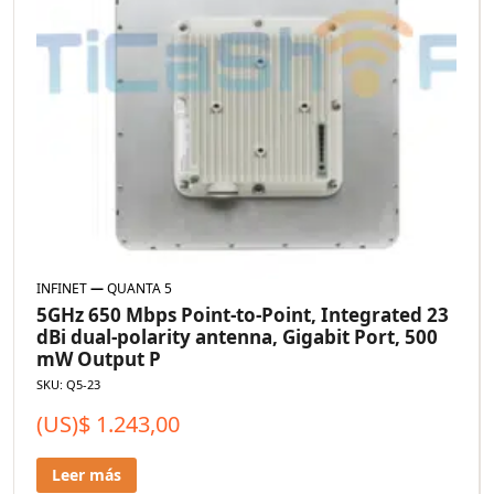
INFINET
—
QUANTA 5
5GHz 650 Mbps Point-to-Point, Integrated 23
dBi dual-polarity antenna, Gigabit Port, 500
mW Output P
SKU: Q5-23
(US)$
1.243,00
Leer más