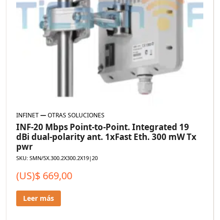
INFINET
—
OTRAS SOLUCIONES
INF-20 Mbps Point-to-Point. Integrated 19
dBi dual-polarity ant. 1xFast Eth. 300 mW Tx
pwr
SKU: SMN/5X.300.2X300.2X19|20
(US)$
669,00
Leer más