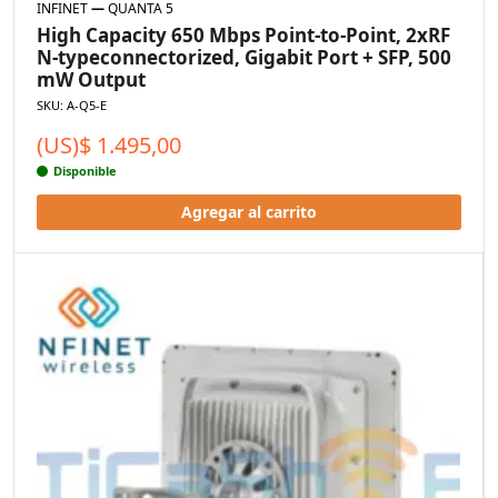
INFINET
—
QUANTA 5
High Capacity 650 Mbps Point-to-Point, 2xRF
N-typeconnectorized, Gigabit Port + SFP, 500
mW Output
SKU: A-Q5-E
(US)$
1.495,00
Disponible
Agregar al carrito