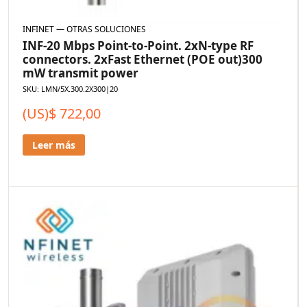
INFINET
—
OTRAS SOLUCIONES
INF-20 Mbps Point-to-Point. 2xN-type RF
connectors. 2xFast Ethernet (POE out)300
mW transmit power
SKU: LMN/5X.300.2X300|20
(US)$
722,00
Leer más