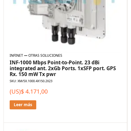
INFINET
—
OTRAS SOLUCIONES
INF-1000 Mbps Point-to-Point. 23 dBi
integrated ant. 2xGb Ports. 1xSFP port. GPS
Rx. 150 mW Tx pwr
SKU: XM/5X.1000.4X150.2X23
(US)$
4.171,00
Leer más